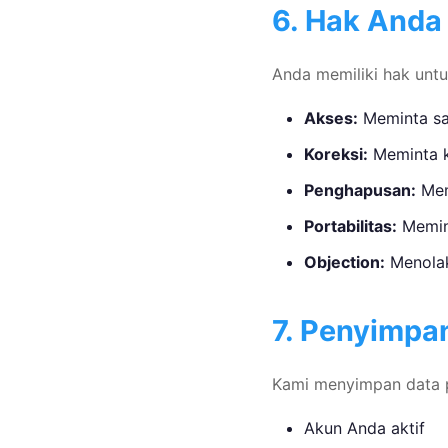
6. Hak Anda
Anda memiliki hak untu
Akses:
Meminta sal
Koreksi:
Meminta k
Penghapusan:
Mem
Portabilitas:
Memint
Objection:
Menolak
7. Penyimpa
Kami menyimpan data p
Akun Anda aktif